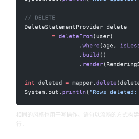
// DELETE
DeleteStatementProvider delete
        =
 deleteFrom
(user)
                .
where
(age, 
isLes
                .
build
()
                .
render
(Rendering
int
 deleted 
=
 mapper.
delete
(delet
System.out.
println
(
"Rows deleted:
相同的 DSL 风格也用于写操作。语句以流畅的方
行。