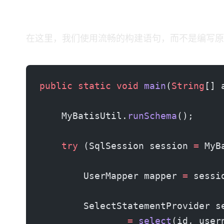
4. 构建动态查询
在这里，我们使用流畅的 Dynamic SQL DSL 构建 SQL 语句，而不是编写原
public
 static
 void
 main
(
String
[] 
    MyBatisUtil.
runSchema
();
    try
 (SqlSession session 
=
 MyB
        UserMapper mapper 
=
 sessi
        SelectStatementProvider s
                =
 select
(id, user