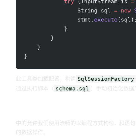
            try
 (InputStream is 
=
                String sql 
=
 new
 
                stmt.
execute
(sql)
            }
        }
    }
}
SqlSessionFactory
此工具类加载 MyBatis 配置，构建
schema.sql
通过执行 SQL 脚本（
）手动初始化数据
5. 使用 Dynamic SQL 进行插入、更新和删除
MyBatis 中的 Dynamic SQL 允许我们使用流畅的 DSL 以编程方式构造 INSE
的数据操作。