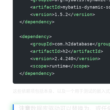
    <
artifactId
>mybatis-dynamic-s
    <
version
>1.5.2</
version
>
</
dependency
>
<
dependency
>
    <
groupId
>com.h2database</
grou
    <
artifactId
>h2</
artifactId
>
    <
version
>2.4.240</
version
>
    <
scope
>runtime</
scope
>
</
dependency
>
这些依赖项包括 MyBatis 本身、Dynamic SQL DSL 以及一个用于测试
注意
数据库驱动可以替换为 MySQL、PostgreSQL 或任何其他