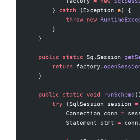
            factory 
=
 new
 SqlSess
        } 
catch
 (Exception 
e
) {
            throw
 new
 RuntimeExce
        }
    }
    public
 static
 SqlSession 
getS
        return
 factory.
openSessio
    }
    public
 static
 void
 runSchema
(
        try
 (SqlSession session 
=
            Connection conn 
=
 ses
            Statement stmt 
=
 conn