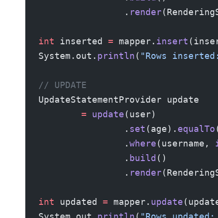
                .
render
(Rendering
int
 inserted 
=
 mapper.
insert
(inse
System.out.
println
(
"Rows inserted
// UPDATE
UpdateStatementProvider update
        =
 update
(user)
                .
set
(age).
equalTo
                .
where
(username, 
                .
build
()
                .
render
(Rendering
int
 updated 
=
 mapper.
update
(updat
System.out.
println
(
"Rows updated: