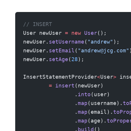
// INSERT
User newUser 
=
 new
 User
();
newUser.
setUsername
(
"andrew"
);
newUser.
setEmail
(
"
andrew@jcg.com
"
newUser.
setAge
(
28
);
InsertStatementProvider
<
User
>
 ins
        =
 insert
(newUser)
                .
into
(user)
                .
map
(username).
to
                .
map
(email).
toPro
                .
map
(age).
toPrope
                .
build
()