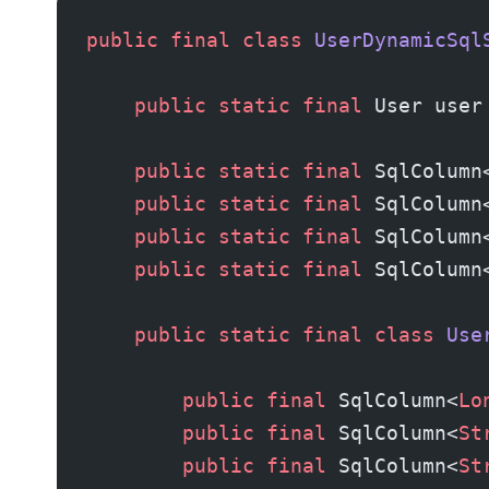
public
 final
 class
 UserDynamicSql
    public
 static
 final
 User user
    public
 static
 final
 SqlColumn
    public
 static
 final
 SqlColumn
    public
 static
 final
 SqlColumn
    public
 static
 final
 SqlColumn
    public
 static
 final
 class
 Use
        public
 final
 SqlColumn<
Lo
        public
 final
 SqlColumn<
St
        public
 final
 SqlColumn<
St