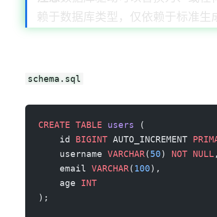
赖于数据库类型，仅依赖于标准 SQL 生
数据库模式
schema.sql
CREATE
 TABLE
 users
 (
    id 
BIGINT
 AUTO_INCREMENT 
PRIM
    username 
VARCHAR
(
50
) 
NOT NULL
    email 
VARCHAR
(
100
),
    age 
INT
);