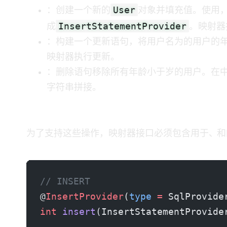
User
：创建一个新的
对象并填充值。使用 Dynami
InsertStatementProvider
成
。映射器
：DSL 构建一个更新语句，将用户名为 “thomas” 
映射器执行更新。
：删除语句移除所有年龄小于 18 岁的用户。在 
字符串拼接。
更新后的映射器接口
为了支持这些操作，映射器接口必须包含用于 INSERT、UPDATE 和 DELETE 的方法，使用 
// INSERT
@
InsertProvider
(
type
 =
 SqlProvide
int
 insert
(InsertStatementProvide