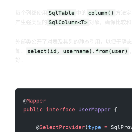
SqlTable
column()
每个列都使用
中的
方法定义
SqlColumn<T>
产生强类型的
对象，确保比较和条件
外部类公开了对表及其列的静态引用，以便于静态
select(id, username).from(user)
如：
好。
映射器接口
@
Mapper
public
 interface
 UserMapper
 {
    @
SelectProvider
(
type
 =
 SqlPro