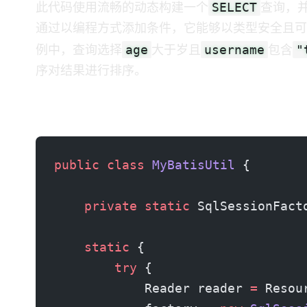
SELECT
此代码使用流畅的 Dynamic SQL DSL 动态构建一个
查询，并将
通过以编程方式添加条件，它能够以类型安全且可
age
username
"
例中，查询选择
大于 18 岁且
包含
序对结果进行排序。
MyBatis 工具类
public
 class
 MyBatisUtil
 {
    private
 static
 SqlSessionFact
    static
 {
        try
 {
            Reader reader 
=
 Resou