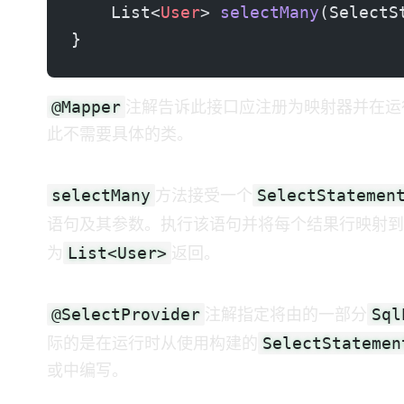
    List<
User
> 
selectMany
(SelectS
}
@Mapper
注解告诉 MyBatis 此接口应注册为映射器并在运
此不需要具体的类。
selectMany
SelectStatemen
方法接受一个
语句及其参数。MyBatis 执行该语句并将每个结果行映射到
List<User>
为
返回。
@SelectProvider
Sql
注解指定 SQL 将由 MyBatis Dynamic SQL 的一部分
SelectStatemen
际的 SQL 是在运行时从使用 DSL 构建的
或 XML 中编写 SQL。