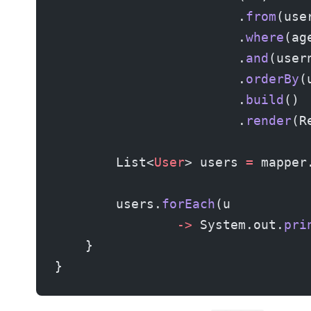
                        .
from
(use
                        .
where
(ag
                        .
and
(user
                        .
orderBy
(
                        .
build
()
                        .
render
(R
        List<
User
> users 
=
 mapper
        users.
forEach
(u
                ->
 System.out.
pri
    }
}