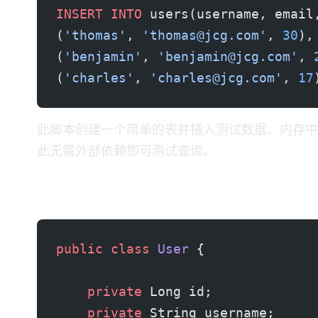
INSERT INTO
 users(username, email
(
'thomas'
, 
'
thomas@jcg.com
'
, 
30
),
(
'benjamin'
, 
'
benjamin@jcg.com
'
, 
(
'charles'
, 
'
charles@jcg.com
'
, 
17
此脚本创建一个简单的表并插入测试数据。内存中的 
此无需外部依赖即可测试查询。
领域模型
public
 class
 User
 {
    private
 Long id;
    private
 String username;