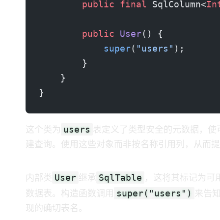
        public
 final
 SqlColumn<
In
        public
 User
() {
            super
(
"users"
);
        }
    }
}
users
这个类为
表定义了类型安全的元数据，使 MyBatis Dyn
建查询。DSL 使用这些 Java 对象而非按名称引用列，从而提
User
SqlTable
内部类
继承
，这将其标记为可
super("users")
数据表。构造函数调用
来告知 MyB
现的确切表名。