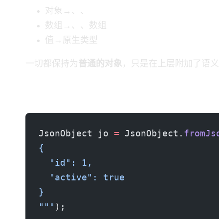
JSON 对象 → JsonObject、Map、POJO
JSON 数组 → JsonArray、List、数组
JSON 值 → Java 原生类型
一切都保持为
普通的 Java 对象
，只是在上层附加了 JSON 语
快速示例
JsonObject jo 
=
 JsonObject.
fromJs
{
  "id": 1,
  "active": true
}
"""
);