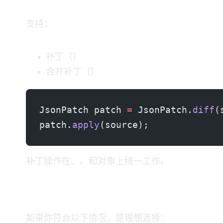
使用 JsonPatch 进行声明式转换
SJF4J 支持：
JSON 补丁（RFC 6902）
JSON 合并补丁（RFC 7386）
JsonPatch patch 
=
 JsonPatch.
diff
(
patch.
apply
(source);
补丁操作在 POJO、Map、List 和 JSON 对象上统一工作。
SJF4J 何时大放异彩？
如果你符合以下情况，SJF4J 是理想选择：