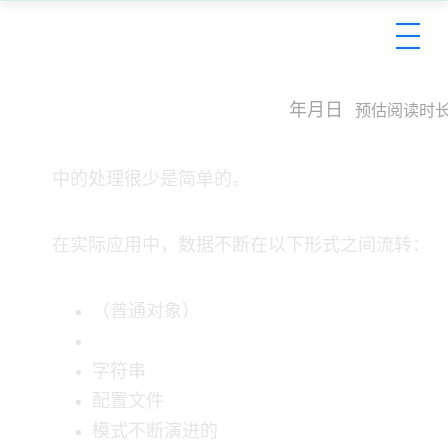
SJF4J 五分钟入门：Java 的
2026年1月16日
预估阅读时长
Java 中的 JSON 处理很少是简单的。
在实际应用中，数据不断在以下形式之间流转：
POJO（普通Java对象）
JSON 字符串
配置文件
模式不断演进的 API