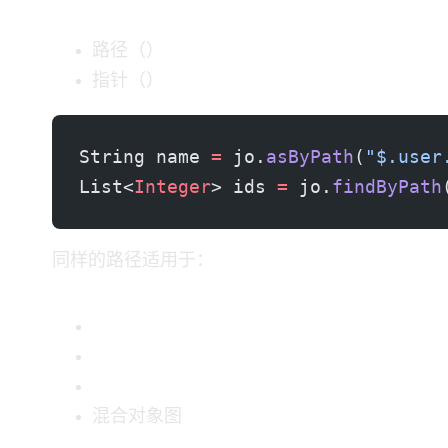
JSON 路径（RFC 9535）
JSON 指针（RFC 6901）
String name 
=
 jo.
asByPath
(
"$.user
List<
Integer
> ids 
=
 jo.
findByPath
同样的路径 API 适用于：
混合对象图