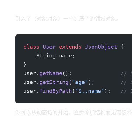
动态 + 类型化：JOJO
SJF4J 引入了 JOJO（JSON 对象 Java 对象）—— 一个扩展了 JsonObject 的领域对象。
class
 User
 extends
 JsonObject
 {
    String name;
}
user.
getName
();               
//
user.
getString
(
"age"
);        
//
user.
findByPath
(
"$..name"
);   
//
你可以从动态访问开始，逐步添加结构 —— 而无需破坏 AP