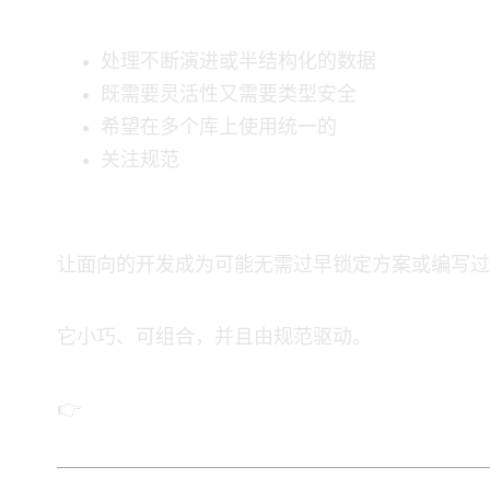
处理不断演进或半结构化的数据
既需要灵活性又需要类型安全
希望在多个 JSON 库上使用统一的 API
关注 JSON 规范
总结
SJF4J 让面向 JSON 的 Java 开发成为可能 —— 无需过早锁定方
它小巧、可组合，并且由规范驱动。
👉 GitHub: