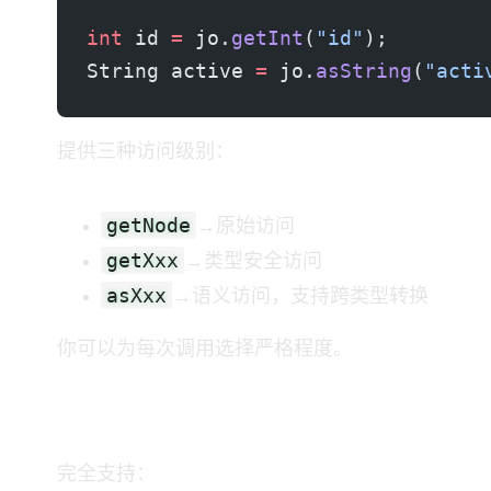
int
 id 
=
 jo.
getInt
(
"id"
);        
String active 
=
 jo.
asString
(
"acti
SJF4J 提供三种访问级别：
getNode
→ 原始访问
getXxx
→ 类型安全访问
asXxx
→ 语义访问，支持跨类型转换
你可以为每次调用选择严格程度。
基于路径的访问（符合 RFC 规范）
SJF4J 完全支持：