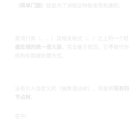
SJF4J（Java 简单 JSON 门面）
就是为了消除这种取舍而构建的。
SJF4J 是什么？
SJF4J 是流行 JSON 库（Jackson、Gson、Fastjson2）及相关格式（YAML、
据处理的统一语义层
，完全基于 JSON 规范。它
不
替代你的
结构化数据处理方式。
核心理念：基于对象的节点树
SJF4J 没有引入自定义的 JSON AST（抽象语法树），而是将
现有的 Jav
节点树[Object-Based Node Tree (OBNT)]
。
在 OBNT 中：