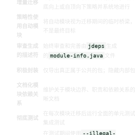
增量迁移
底向上或自顶向下策略并系统地进行
策略性使
将自动模块视为迁移期间的临时桥梁
用自动模
不是最终目标
块
jdeps
审查生成
始终审查和完善由
生成
module-info.java
的描述符
的
文件
积极封装
仅导出真正属于公共API的包；隐藏内部
文档化模
维护关于模块边界、职责和依赖关系
块依赖关
晰文档
系
在每次模块迁移后运行全面的单元测
彻底测试
集成测试
--illegal-
在测试期间使用