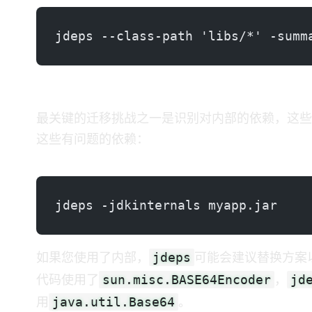
jdeps --class-path 'libs/*' -summ
步骤2：识别JDK内部API使用情况
最关键的迁移挑战之一是识别对JDK内部API的依赖，这些API在J
这些有问题的依赖：
jdeps -jdkinternals myapp.jar
jdeps
如果您使用了内部API，
可能会建议替换方案
sun.misc.BASE64Encoder
jd
代码使用了
，
java.util.Base64
用
。