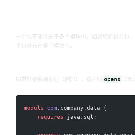
处理常见的迁移挑战
拆分包
一个包不能存在于多个模块中。如果您有拆分包，
个包分布在多个模块中。
反射密集型框架
opens
如果框架使用反射（例如 Spring, Hibernate），请声明
以允
module
 com
.company.data {
    requires
 java.sql;
    exports
 com.company.data.api;