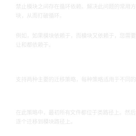
JPMS禁止模块之间存在循环依赖。解决此问题的常
块，从而打破循环。
例如，如果模块A依赖于B，而模块B又依赖于A，您
让A和B都依赖于C。
迁移策略：自顶向下 vs 自底向上
JPMS支持两种主要的迁移策略，每种策略适用于不同
自底向上迁移
在此策略中，最初所有JAR文件都位于类路径上。然后
逐个迁移到模块路径上。