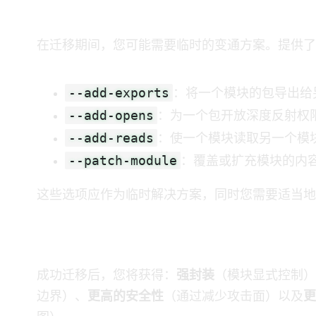
用于兼容性的命令行选项
在迁移期间，您可能需要临时的变通方案。Java提
--add-exports
：将一个模块的包导出给
--add-opens
：为一个包开放深度反射权
--add-reads
：使一个模块读取另一个模
--patch-module
：覆盖或扩充模块的内
这些选项应作为临时解决方案，同时您需要适当地
迁移后的好处
成功迁移后，您将获得：
强封装
（模块显式控制API
边界）、
更高的安全性
（通过减少攻击面）以及
更