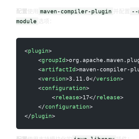
maven-compiler-plugin
--
Maven 配置
使用
并配置
module
选项：
<
plugin
>
    <
groupId
>org.apache.maven.plu
    <
artifactId
>maven-compiler-pl
    <
version
>3.11.0</
version
>
    <
configuration
>
        <
release
>17</
release
>
    </
configuration
>
</
plugin
>