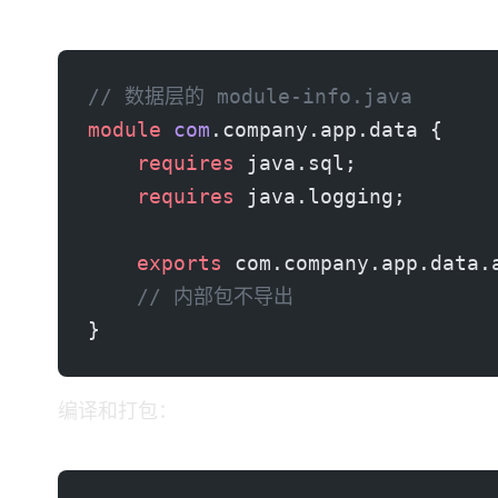
步骤1：数据层模块
// 数据层的 module-info.java
module
 com
.company.app.data {
    requires
 java.sql;
    requires
 java.logging;
    exports
 com.company.app.data.
    // 内部包不导出
}
编译和打包：