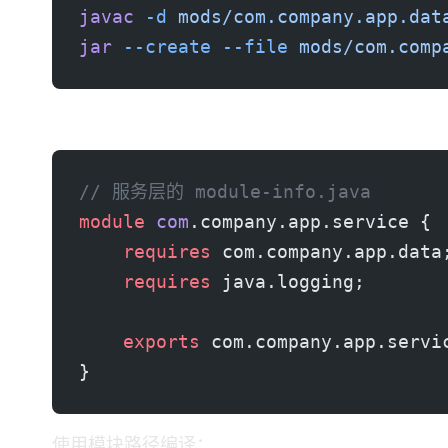
javac
 -d
 mods/com.company.app.dat
jar
 --create
 --file
 mods/com.comp
步骤2：服务层模块
// 服务层的 module-info.java
module
 com
.company.app.service {
    requires
 com.company.app.data
    requires
 java.logging;
    exports
 com.company.app.servi
}
使用模块路径编译：