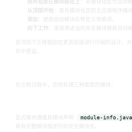
将所有JAR放在模块路径上
：非模块化JAR成为自动
从顶部开始
：首先模块化您的主应用程序模
添加 module-info.java
：使用自动模块名称定义依赖项。
向下工作
：逐渐用适当的命名模块替换自动
自顶向下迁移鼓励在更高层级进行仔细的API设计
化中受益。
理解模块类型
在迁移过程中，您将处理三种类型的模块：
命名模块（显式模块）
module-info.jav
显式模块遵循其模块声明（
具有完整模块描述符的完全模块化JAR。