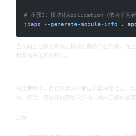
# 步骤3：模块化Application（依赖于两
jdeps
 --generate-module-info
 .
 ap
自底向上迁移允许底层模块强制执行强封装，而上
和非模块化的依赖项。
自顶向下迁移
在此策略中，最初所有JAR文件都位于模块路径上
块。然后，您选择依赖层次结构中尚未迁移的最高
过程：