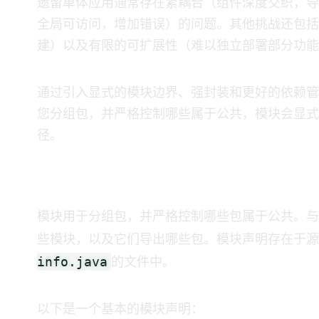
遗留Java单体应用通常存在紧耦合（组件深度交织
全局可访问，增加错误）的问题。其他挑战还包括
建）以及有限的可扩展性（难以独立部署部分功能
JPMS通过引入显式的模块边界、强封装和更好的依
您分组包，并严格控制哪些属于公共API，模块会
径。
什么是模块？
模块用于分组包，并严格控制哪些包属于公共API。与
些模块，以及它们导出哪些包。模块声明存在于源
info.java
的文件中。
以下是一个基本的模块声明：