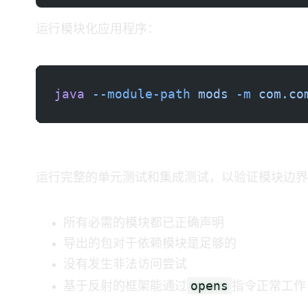
运行模块化应用程序：
java
 --module-path
 mods
 -m
 com.co
测试您的模块化应用程序
运行完整的单元测试和集成测试，以验证模块边界
所有必需的模块都已正确声明
导出的包对于依赖模块是足够的
没有发生非法访问尝试
opens
基于反射的框架能通过
指令正常工作