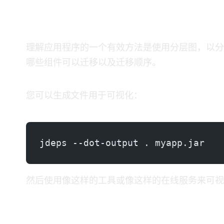
步骤3：创建依赖关系图
理解应用程序的一个有效方法是使用分层图，以分
哪些组件可以迁移以及迁移顺序。
您可以生成DOT文件用于可视化：
jdeps --dot-output . myapp.jar
然后使用像Graphviz这样的工具或像 webgraphviz.com 这样的在线服
步骤4：识别循环依赖