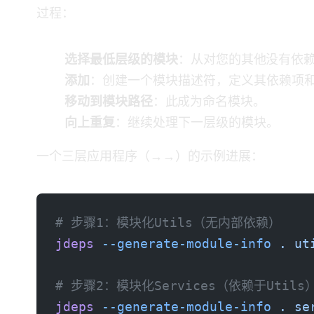
过程：
选择最低层级的模块
：从对您的其他JAR没有
添加 module-info.java
：创建一个模块描述符，定义其依赖项
移动到模块路径
：此JAR成为命名模块。
向上重复
：继续处理下一层级的模块。
一个三层应用程序（Utils → Services → Application）的示例进展：
# 步骤1：模块化Utils（无内部依赖）
jdeps
 --generate-module-info
 .
 ut
# 步骤2：模块化Services（依赖于Utils
jdeps
 --generate-module-info
 .
 se