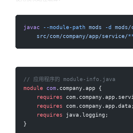
javac
 --module-path
 mods
 -d
 mods/
    src/com/company/app/service/
*
步骤3：应用程序模块
// 应用程序的 module-info.java
module
 com
.company.app {
    requires
 com.company.app.serv
    requires
 com.company.app.data
    requires
 java.logging;
}