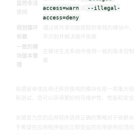
监控非法
access=warn
--illegal-
或
访问
access=deny
规划循环
通过将共享功能提取到单独的模块中
依赖
早识别并解决循环依赖
一致的模
在模块生态系统中使用一致的版本控
块版本管
案
理
结论
将遗留Java单体应用迁移到使用JPMS的模块化Java
和测试，您可以获得更好的可维护性、性能和安全
关键是为您的应用程序选择正确的策略——对于依赖
于希望在应用程序级别立即受益的应用使用自顶向